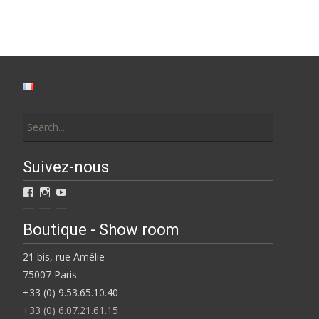
Search
for:
Suivez-nous
Voir
Voir
Voir
le
le
le
profil
profil
profil
de
de
de
Boutique - Show room
Bagasutra-
BAGaSUTRA
Catherine
1613332955615983
sur
Loiret
21 bis, rue Amélie
sur
Instagram
sur
Facebook
YouTube
75007 Paris
+33 (0) 9.53.65.10.40
+33 (0) 6.07.21.61.15