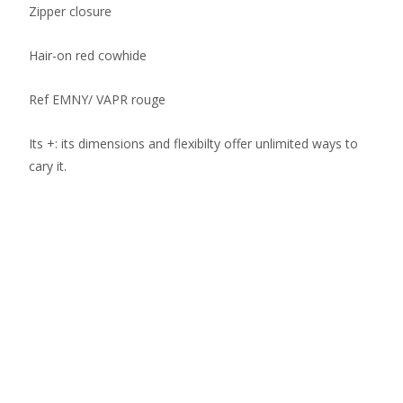
Zipper closure
Hair-on red cowhide
Ref EMNY/ VAPR rouge
Its +: its dimensions and flexibilty offer unlimited ways to
cary it.