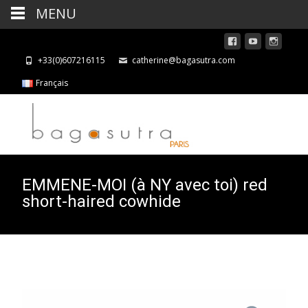
MENU
+33(0)607216115
catherine@bagasutra.com
Français
EMMENE-MOI (à NY avec toi) red
short-haired cowhide